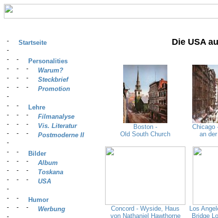
Die USA au
Startseite
Personalities
Warum?
Steckbrief
Promotion
Lehre
Filmanalyse
Vis. Literatur
Boston -
Chicago -
Old South Church
an de
Postmoderne II
Bilder
Album
Toskana
USA
Humor
Concord - Wyside, Haus
Los Angele
Werbung
von Nathaniel Hawthorne
Bridge L