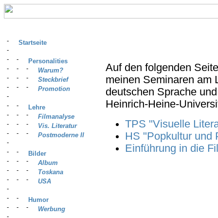
Startseite
Personalities
Auf den folgenden Seite
Warum?
meinen Seminaren am Le
Steckbrief
Promotion
deutschen Sprache und L
Heinrich-Heine-Universi
Lehre
Filmanalyse
TPS "Visuelle Liter
Vis. Literatur
HS "Popkultur und 
Postmoderne II
Einführung in die F
Bilder
Album
Toskana
USA
Humor
Werbung