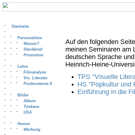
Startseite
Personalities
Auf den folgenden Seite
Warum?
meinen Seminaren am Le
Steckbrief
Promotion
deutschen Sprache und L
Heinrich-Heine-Universi
Lehre
Filmanalyse
TPS "Visuelle Liter
Vis. Literatur
HS "Popkultur und 
Postmoderne II
Einführung in die F
Bilder
Album
Toskana
USA
Humor
Werbung