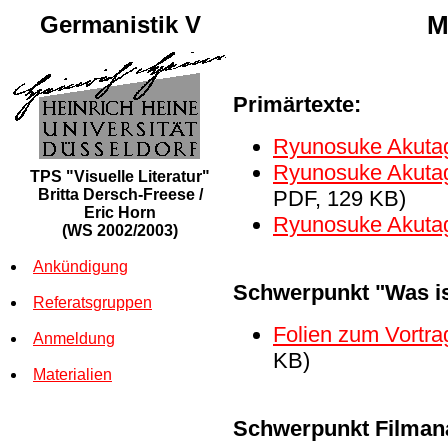
Germanistik V
M
Primärtexte:
Ryunosuke Akut
Ryunosuke Akut
TPS "Visuelle Literatur"
Britta Dersch-Freese /
PDF, 129 KB)
Eric Horn
Ryunosuke Akutag
(WS 2002/2003)
Ankündigung
Schwerpunkt "Was ist
Referatsgruppen
Folien zum Vortrag
Anmeldung
KB)
Materialien
Schwerpunkt Filman